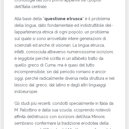
cronologia del loro primo apparire tra i popoli
dell’Italia centrale.
Alla base della “
questione etrusca
” è il problema
della lingua, dato fondamentale ed indistruttibile del­
l’appartenenza etnica di ogni popolo: un problema
sul quale si sono arrovellate intere generazioni di
scienziati ed anche di visionari. La lingua etrusca,
infatti, cono­sciuta attraverso numerosissime iscrizioni,
è leggibile perchè scritta in un alfabeto tratto da
quello greco di Cuma, ma è quasi del tutto
incomprensibile, sin dal periodo romano e ancor
oggi, perchè radicalmente diversa nella struttura e nel
lessico dal greco, dal latino e dagli altri linguaggi
indoeuropei.
Gli studi più recenti, condotti specialmente in Italia da
M. Pallottino e dalla sua scuola, scoprendo notevoli
affinità dell’etrusco con iscrizioni dell’Asia Minore,
sembrano confermare la tradizione erodotea della