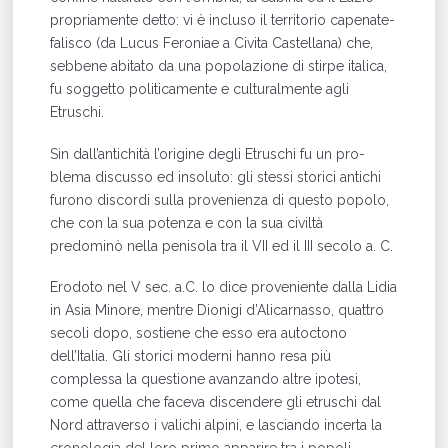
propriamente detto: vi è incluso il territorio capenate-
falisco (da Lucus Feroniae a Civita Castellana) che,
seb­bene abitato da una popolazione di stirpe italica,
fu soggetto politicamente e culturalmente agli
Etruschi.
Sin dall’antichità l’origine degli Etruschi fu un pro­
blema discusso ed insoluto: gli stessi storici antichi
fu­rono discordi sulla provenienza di questo popolo,
che con la sua potenza e con la sua civiltà
predominò nella penisola tra il VII ed il III secolo a. C.
Erodoto nel V sec. a.C. lo dice proveniente dalla Lidia
in Asia Minore, mentre Dionigi d’Alicarnasso, quattro
secoli dopo, sostiene che esso era autoctono
dell’Italia. Gli storici moderni hanno resa più
complessa la questione avan­zando altre ipotesi,
come quella che faceva discendere gli etruschi dal
Nord attraverso i valichi alpini, e lasciando incerta la